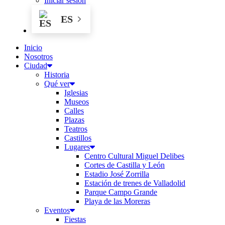
Iniciar sesión
ES
Inicio
Nosotros
Ciudad
Historia
Qué ver
Iglesias
Museos
Calles
Plazas
Teatros
Castillos
Lugares
Centro Cultural Miguel Delibes
Cortes de Castilla y León
Estadio José Zorrilla
Estación de trenes de Valladolid
Parque Campo Grande
Playa de las Moreras
Eventos
Fiestas