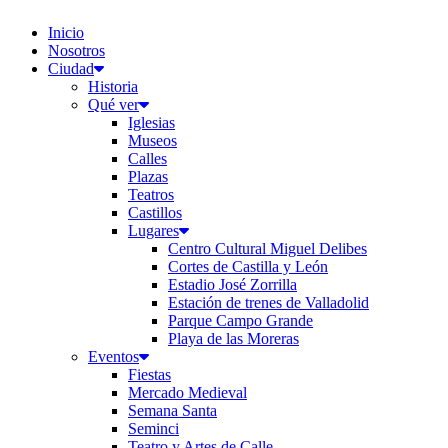
Inicio
Nosotros
Ciudad
Historia
Qué ver
Iglesias
Museos
Calles
Plazas
Teatros
Castillos
Lugares
Centro Cultural Miguel Delibes
Cortes de Castilla y León
Estadio José Zorrilla
Estación de trenes de Valladolid
Parque Campo Grande
Playa de las Moreras
Eventos
Fiestas
Mercado Medieval
Semana Santa
Seminci
Teatro y Artes de Calle