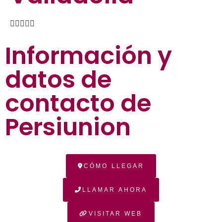





Información y
datos de
contacto de
Persiunion
CÓMO LLEGAR
LLAMAR AHORA
VISITAR WEB