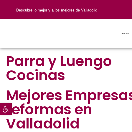
Descubre lo mejor y a los mejores de Valladolid
INICIO
Parra y Luengo
Cocinas
Mejores
Empresa
reformas
en
Abrir barra de herramientas
Valladolid