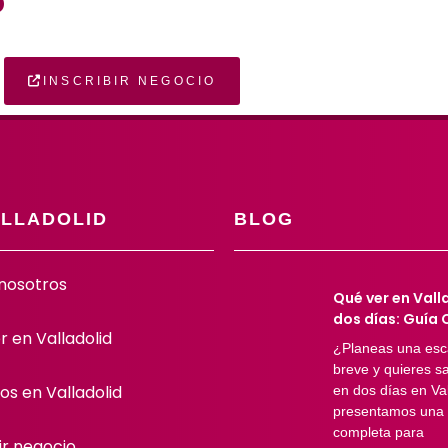
?
INSCRIBIR NEGOCIO
ALLADOLID
BLOG
nosotros
Qué ver en Vall
dos días: Guía
r en Valladolid
¿Planeas una es
breve y quieres s
os en Valladolid
en dos días en Val
presentamos una 
completa para
ir negocio