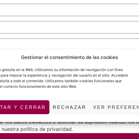
Gestionar el consentimiento de las cookies
gratuita en la Web. Utilizamos su información de navegación con fines
y para mejorar la experiencia y navegación del usuario en el sitio. Accederá
.
atuita a todo el contenido. Utilizamos también cookies funcionales que
esponsable del tratamiento de los datos recogidos en este 
el correcto funcionamiento de este sitio Web.
mación relacionada con productos y servicios por email. La l
porcionados se conservarán mientras no solicite el cese de
 legal y en el caso de Parra y Luengo Cocinas con la finali
TAR Y CERRAR
RECHAZAR
VER PREFERE
onfirmación sobre si en Top Valladolid estamos tratando su
ar los datos inexactos o solicitar su supresión cuando los
nuestra política de privacidad.