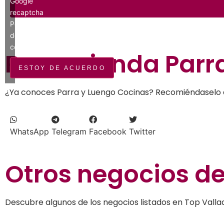
Google
recaptcha
Política
de
cookies
Recomienda
Parr
ESTOY DE ACUERDO
¿Ya conoces Parra y Luengo Cocinas? Recomiéndaselo a 
WhatsApp
Telegram
Facebook
Twitter
Otros negocios d
Descubre algunos de los negocios listados en Top Vallad