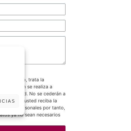
formulario, trata la
egitimación se realiza a
 la actividad. No se cederán a
dad de que usted reciba la
NCIAS
s datos personales por tanto,
 datos ya no sean necesarios