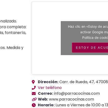
nalizado.
Obra completa:
Haz clic en «Estoy de ac
activar Google 
la, fontanería,
Política de cook
os. Medida y
ESTOY DE ACU
Dirección:
Carr. de Rueda, 47, 47008
Ver teléfono
Correo:
info@parracocinas.com
Web:
www.parracocinas.com
Horario:
Lunes a Viernes de 10:00 a 13