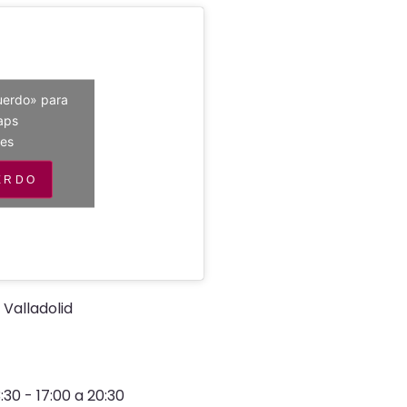
uerdo» para
maps
ies
ERDO
 Valladolid
:30 - 17:00 a 20:30