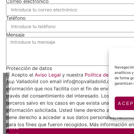
Correo electrónico
Teléfono
Mensaje
Navegación 
Protección de datos
analíticos 
Acepto el
Aviso Legal
y nuestra
Política de Privacidad
de forma gr
Haz
Top Valladolid con email info@topvalladolid.com, como r
garantizan 
clic
información que nos facilita con el fin de enviarle infor
en
través del consentimiento del interesado. Los datos pro
«Estoy
terceros salvo en los casos en que exista una obligación
ACEP
de
información solicitada. Usted tiene derecho a obtener c
acuerdo»
tiene derecho a acceder a sus datos personales, rectific
para
para los fines que fueron recogidos. Más información en 
activar