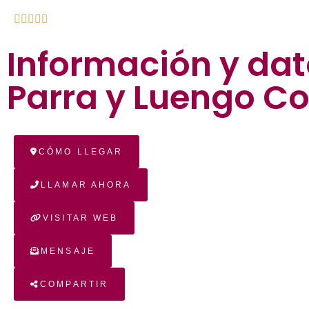





Información y dat
Parra y Luengo C
CÓMO LLEGAR
LLAMAR AHORA
VISITAR WEB
MENSAJE
COMPARTIR