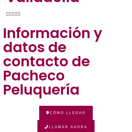





Información y
datos de
contacto de
Pacheco
Peluquería
CÓMO LLEGAR
LLAMAR AHORA