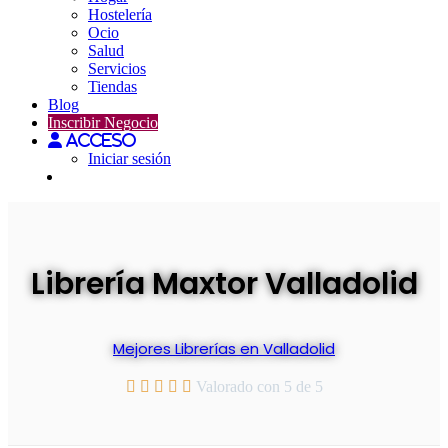
Hostelería
Ocio
Salud
Servicios
Tiendas
Blog
Inscribir Negocio
Acceso
Iniciar sesión
Librería Maxtor Valladolid
Mejores
Librerías
en Valladolid





Valorado con 5 de 5