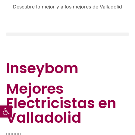
Descubre lo mejor y a los mejores de Valladolid
Inseybom
Mejores
Electricistas
en
Abrir barra de herramientas
Valladolid




