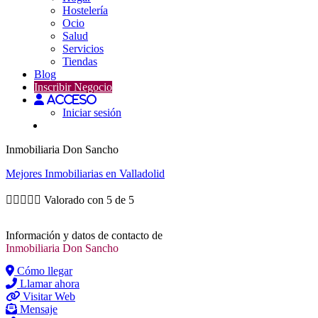
Hostelería
Ocio
Salud
Servicios
Tiendas
Blog
Inscribir Negocio
Acceso
Iniciar sesión
Inmobiliaria Don Sancho
Mejores
Inmobiliarias
en Valladolid





Valorado con 5 de 5
Información y datos de contacto de
Inmobiliaria Don Sancho
Cómo llegar
Llamar ahora
Visitar Web
Mensaje