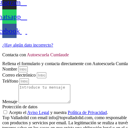
stagram
atsapp
cebook
¿Hay algún dato incorrecto?
Contacta con
Autoescuela Cumlaude
Rellena el formulario y contacta directamente con Autoescuela Cumla
Nombre
Correo electrónico
Teléfono
Mensaje
Protección de datos
Acepto el
Aviso Legal
y nuestra
Política de Privacidad
.
Top Valladolid con email info@topvalladolid.com, como responsable del
con productos y servicios por email. La legitimación se realiza a trav
terceros salvo en los casos en que exista una obligación legal y en e