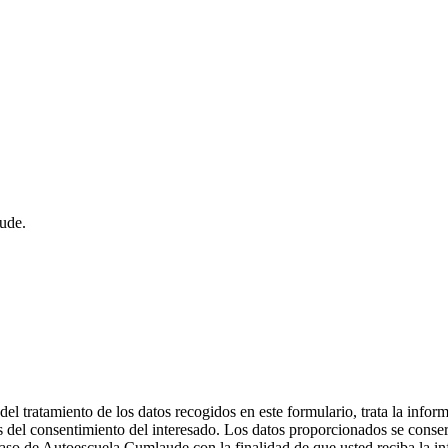
ude.
 tratamiento de los datos recogidos en este formulario, trata la informa
és del consentimiento del interesado. Los datos proporcionados se conser
l caso de Autoescuela Cumlaude con la finalidad de que usted reciba la i