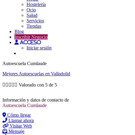
Hostelería
Ocio
Salud
Servicios
Tiendas
Blog
Inscribir Negocio
Acceso
Iniciar sesión
Autoescuela Cumlaude
Mejores
Autoescuelas
en Valladolid





Valorado con 5 de 5
Información y datos de contacto de
Autoescuela Cumlaude
Cómo llegar
Llamar ahora
Visitar Web
Mensaje