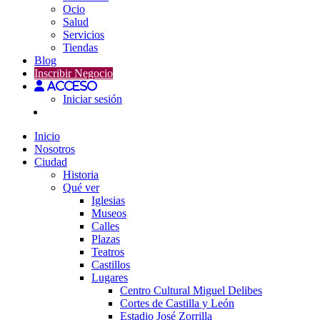
Ocio
Salud
Servicios
Tiendas
Blog
Inscribir Negocio
Acceso
Iniciar sesión
Inicio
Nosotros
Ciudad
Historia
Qué ver
Iglesias
Museos
Calles
Plazas
Teatros
Castillos
Lugares
Centro Cultural Miguel Delibes
Cortes de Castilla y León
Estadio José Zorrilla