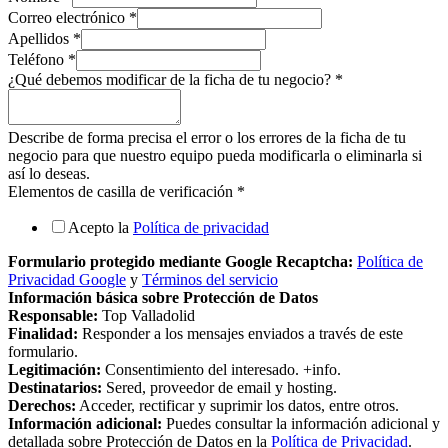
Correo electrónico
*
Apellidos
*
Teléfono
*
¿Qué debemos modificar de la ficha de tu negocio?
*
Describe de forma precisa el error o los errores de la ficha de tu
negocio para que nuestro equipo pueda modificarla o eliminarla si
así lo deseas.
Elementos de casilla de verificación
*
Acepto la
Política de privacidad
Formulario protegido mediante Google Recaptcha:
Política de
Privacidad Google
y
Términos del servicio
Información básica sobre Protección de Datos
Responsable:
Top Valladolid
Finalidad:
Responder a los mensajes enviados a través de este
formulario.
Legitimación:
Consentimiento del interesado. +info.
Destinatarios:
Sered, proveedor de email y hosting.
Derechos:
Acceder, rectificar y suprimir los datos, entre otros.
Información adicional:
Puedes consultar la información adicional y
detallada sobre Protección de Datos en la
Política de Privacidad
.