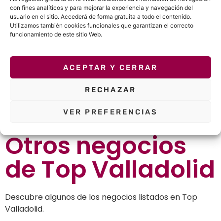
Corner Valladolid
con fines analíticos y para mejorar la experiencia y navegación del
usuario en el sitio. Accederá de forma gratuita a todo el contenido.
Utilizamos también cookies funcionales que garantizan el correcto
¿Ya conoces Barber Luxe Corner Valladolid?
funcionamiento de este sitio Web.
Recomiéndaselo a tus amigos y familiares.
ACEPTAR Y CERRAR
WhatsApp
Telegram
RECHAZAR
Facebook
Twitter
VER PREFERENCIAS
Otros negocios
de
Top Valladolid
Descubre algunos de los negocios listados en Top
Valladolid.