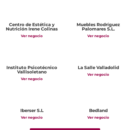
Centro de Estética y
Muebles Rodríguez
Nutrición Irene Colinas
Palomares S.L.
Ver negocio
Ver negocio
Instituto Psicotécnico
La Salle Valladolid
Vallisoletano
Ver negocio
Ver negocio
Iberser S.L
Bedland
Ver negocio
Ver negocio