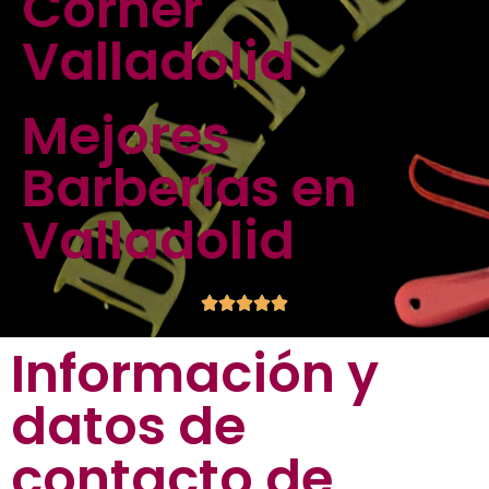
Corner
Valladolid
Mejores
Barberías
en
Valladolid





Información y
datos de
contacto de