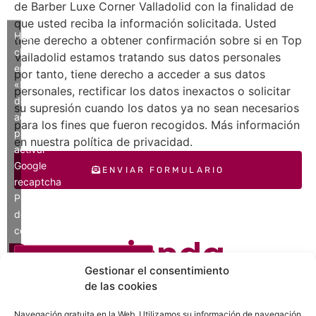
de Barber Luxe Corner Valladolid con la finalidad de
que usted reciba la información solicitada. Usted
Haz
tiene derecho a obtener confirmación sobre si en Top
clic
Valladolid estamos tratando sus datos personales
en
por tanto, tiene derecho a acceder a sus datos
«Estoy
personales, rectificar los datos inexactos o solicitar
de
su supresión cuando los datos ya no sean necesarios
acuerdo»
para los fines que fueron recogidos. Más información
para
en nuestra política de privacidad.
activar
Google
ENVIAR FORMULARIO
recaptcha
Política
de
cookies
Recomienda
ESTOY DE ACUERDO
Gestionar el consentimiento
Barber Luxe
de las cookies
Navegación gratuita en la Web. Utilizamos su información de navegación