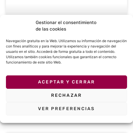
Gestionar el consentimiento
de las cookies
Navegación gratuita en la Web. Utilizamos su información de navegación
con fines analíticos y para mejorar la experiencia y navegación del
usuario en el sitio. Accederá de forma gratuita a todo el contenido.
Museo de la Universidad de
Utilizamos también cookies funcionales que garantizan el correcto
funcionamiento de este sitio Web.
Valladolid
Descubre toda la información sobre el Museo de
ACEPTAR Y CERRAR
la Universidad de Valladolid, donde podrás
explorar fascinantes colecciones de arte, historia,
RECHAZAR
ciencias naturales y biomédicas en un entorno
educativo y enriquecedor.
VER PREFERENCIAS
MÁS INFORMACIÓN »