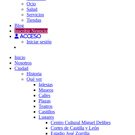
Ocio
Salud
Servicios
Tiendas
Blog
Inscribir Negocio
Acceso
Iniciar sesión
Inicio
Nosotros
Ciudad
Historia
Qué ver
Iglesias
Museos
Calles
Plazas
Teatros
Castillos
Lugares
Centro Cultural Miguel Delibes
Cortes de Castilla y León
Estadio José Zorrilla