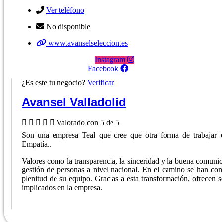
Ver teléfono
No disponible
www.avanselseleccion.es
Instagram
Facebook
¿Es este tu negocio?
Verificar
Avansel Valladolid





Valorado con 5 de 5
Son una empresa Teal que cree que otra forma de trabajar es
Empatía..
Valores como la transparencia, la sinceridad y la buena comunic
gestión de personas a nivel nacional. En el camino se han conv
plenitud de su equipo. Gracias a esta transformación, ofrecen 
implicados en la empresa.
Ver ficha del negocio