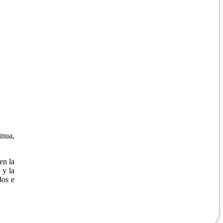
inua,
en la
 y la
dos e