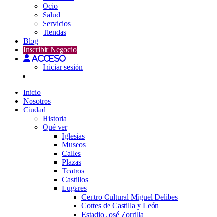
Ocio
Salud
Servicios
Tiendas
Blog
Inscribir Negocio
Acceso
Iniciar sesión
Inicio
Nosotros
Ciudad
Historia
Qué ver
Iglesias
Museos
Calles
Plazas
Teatros
Castillos
Lugares
Centro Cultural Miguel Delibes
Cortes de Castilla y León
Estadio José Zorrilla