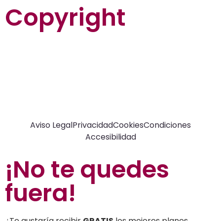
Copyright
La guía más completa de valladolid
© Top Valladolid
Aviso Legal
Privacidad
Cookies
Condiciones
Accesibilidad
¡No te quedes
fuera
!
¿Te gustaría recibir
GRATIS
los mejores planes,