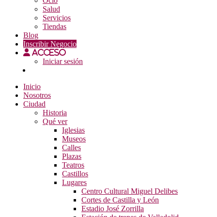
Ocio
Salud
Servicios
Tiendas
Blog
Inscribir Negocio
Acceso
Iniciar sesión
Inicio
Nosotros
Ciudad
Historia
Qué ver
Iglesias
Museos
Calles
Plazas
Teatros
Castillos
Lugares
Centro Cultural Miguel Delibes
Cortes de Castilla y León
Estadio José Zorrilla