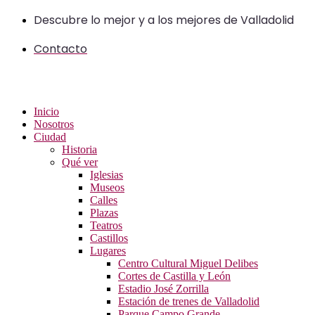
Ir
Descubre lo mejor y a los mejores de Valladolid
al
contenido
Contacto
Inicio
Nosotros
Ciudad
Historia
Qué ver
Iglesias
Museos
Calles
Plazas
Teatros
Castillos
Lugares
Centro Cultural Miguel Delibes
Cortes de Castilla y León
Estadio José Zorrilla
Estación de trenes de Valladolid
Parque Campo Grande