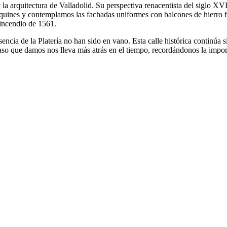
a y la arquitectura de Valladolid. Su perspectiva renacentista del siglo X
uines y contemplamos las fachadas uniformes con balcones de hierro f
 incendio de 1561.
sencia de la Platería no han sido en vano. Esta calle histórica continúa 
 paso que damos nos lleva más atrás en el tiempo, recordándonos la impor