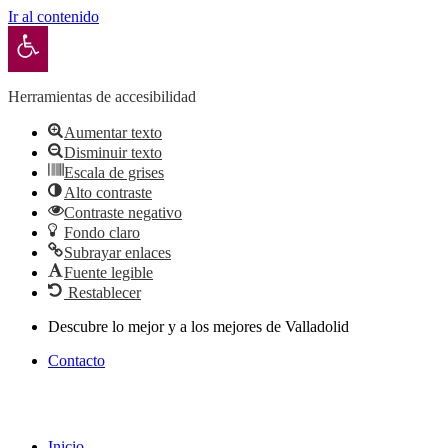
Ir al contenido
Abrir barra de herramientas
Herramientas de accesibilidad
Aumentar texto
Disminuir texto
Escala de grises
Alto contraste
Contraste negativo
Fondo claro
Subrayar enlaces
Fuente legible
Restablecer
Ir
Descubre lo mejor y a los mejores de Valladolid
al
Contacto
contenido
Inicio