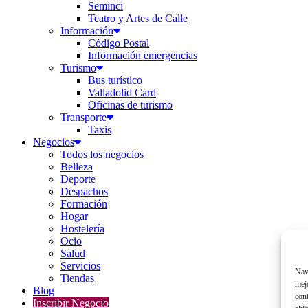
Seminci
Teatro y Artes de Calle
Información
Código Postal
Información emergencias
Turismo
Bus turístico
Valladolid Card
Oficinas de turismo
Transporte
Taxis
Negocios
Todos los negocios
Belleza
Deporte
Despachos
Formación
Hogar
Hostelería
Ocio
Salud
Servicios
Nav
Tiendas
mejo
Blog
con
Inscribir Negocio