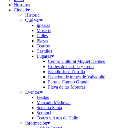
Nosotros
Ciudad
Historia
Qué ver
Iglesias
Museos
Calles
Plazas
Teatros
Castillos
Lugares
Centro Cultural Miguel Delibes
Cortes de Castilla y León
Estadio José Zorrilla
Estación de trenes de Valladolid
Parque Campo Grande
Playa de las Moreras
Eventos
Fiestas
Mercado Medieval
Semana Santa
Seminci
Teatro y Artes de Calle
Información