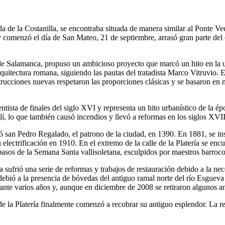
mada de la Costanilla, se encontraba situada de manera similar al Ponte V
comenzó el día de San Mateo, 21 de septiembre, arrasó gran parte del c
sco de Salamanca, propuso un ambicioso proyecto que marcó un hito en l
quitectura romana, siguiendo las pautas del tratadista Marco Vitruvio. E
ucciones nuevas respetaron las proporciones clásicas y se basaron en me
entista de finales del siglo XVI y representa un hito urbanístico de la ép
llí, lo que también causó incendios y llevó a reformas en los siglos XV
ió san Pedro Regalado, el patrono de la ciudad, en 1390. En 1881, se inst
u electrificación en 1910. En el extremo de la calle de la Platería se enc
 pasos de la Semana Santa vallisoletana, esculpidos por maestros barr
ría sufrió una serie de reformas y trabajos de restauración debido a la ne
debió a la presencia de bóvedas del antiguo ramal norte del río Esgueva
nte varios años y, aunque en diciembre de 2008 se retiraron algunos an
de la Platería finalmente comenzó a recobrar su antiguo esplendor. La r