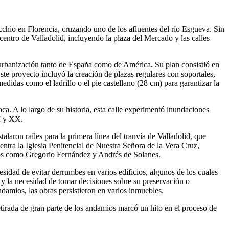
ecchio en Florencia, cruzando uno de los afluentes del río Esgueva. Sin
entro de Valladolid, incluyendo la plaza del Mercado y las calles
a urbanización tanto de España como de América. Su plan consistió en
ste proyecto incluyó la creación de plazas regulares con soportales,
didas como el ladrillo o el pie castellano (28 cm) para garantizar la
oca. A lo largo de su historia, esta calle experimentó inundaciones
II y XX.
alaron raíles para la primera línea del tranvía de Valladolid, que
uentra la Iglesia Penitencial de Nuestra Señora de la Vera Cruz,
ocos como Gregorio Fernández y Andrés de Solanes.
cesidad de evitar derrumbes en varios edificios, algunos de los cuales
 y la necesidad de tomar decisiones sobre su preservación o
damios, las obras persistieron en varios inmuebles.
etirada de gran parte de los andamios marcó un hito en el proceso de