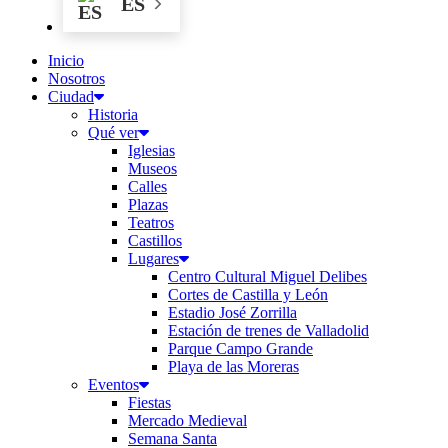
ES
Inicio
Nosotros
Ciudad
Historia
Qué ver
Iglesias
Museos
Calles
Plazas
Teatros
Castillos
Lugares
Centro Cultural Miguel Delibes
Cortes de Castilla y León
Estadio José Zorrilla
Estación de trenes de Valladolid
Parque Campo Grande
Playa de las Moreras
Eventos
Fiestas
Mercado Medieval
Semana Santa