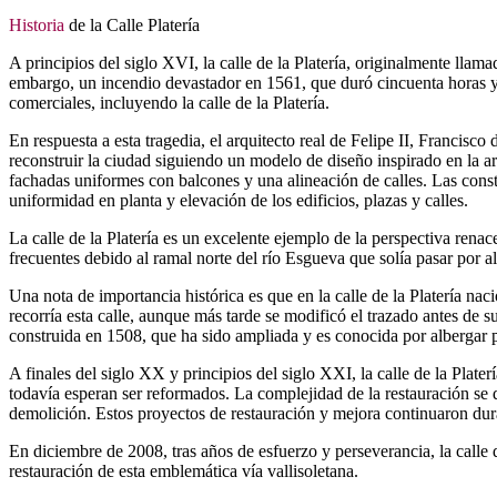
Historia
de la Calle Platería
A principios del siglo XVI, la calle de la Platería, originalmente lla
embargo, un incendio devastador en 1561, que duró cincuenta horas y 
comerciales, incluyendo la calle de la Platería.
En respuesta a esta tragedia, el arquitecto real de Felipe II, Franci
reconstruir la ciudad siguiendo un modelo de diseño inspirado en la ar
fachadas uniformes con balcones y una alineación de calles. Las constr
uniformidad en planta y elevación de los edificios, plazas y calles.
La calle de la Platería es un excelente ejemplo de la perspectiva renac
frecuentes debido al ramal norte del río Esgueva que solía pasar por a
Una nota de importancia histórica es que en la calle de la Platería nac
recorría esta calle, aunque más tarde se modificó el trazado antes de s
construida en 1508, que ha sido ampliada y es conocida por albergar
A finales del siglo XX y principios del siglo XXI, la calle de la Plate
todavía esperan ser reformados. La complejidad de la restauración se 
demolición. Estos proyectos de restauración y mejora continuaron dura
En diciembre de 2008, tras años de esfuerzo y perseverancia, la calle 
restauración de esta emblemática vía vallisoletana.