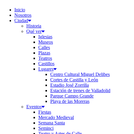
Inicio
Nosotros
Ciudad
Historia
Qué ver
Iglesias
Museos
Calles
Plazas
Teatros
Castillos
Lugares
Centro Cultural Miguel Delibes
Cortes de Castilla y León
Estadio José Zorrilla
Estación de trenes de Valladolid
Parque Campo Grande
Playa de las Moreras
Eventos
Fiestas
Mercado Medieval
Semana Santa
Seminci
Teatro y Artes de Calle