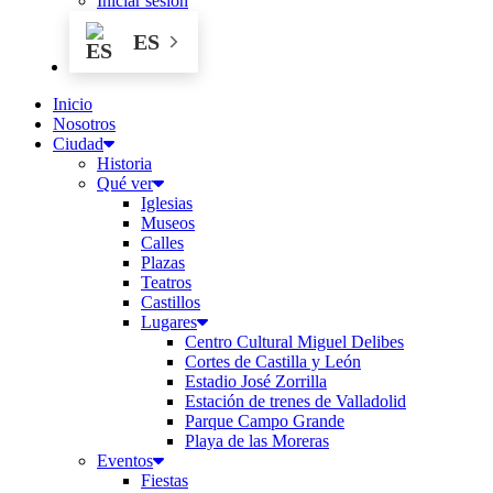
Iniciar sesión
ES
Inicio
Nosotros
Ciudad
Historia
Qué ver
Iglesias
Museos
Calles
Plazas
Teatros
Castillos
Lugares
Centro Cultural Miguel Delibes
Cortes de Castilla y León
Estadio José Zorrilla
Estación de trenes de Valladolid
Parque Campo Grande
Playa de las Moreras
Eventos
Fiestas