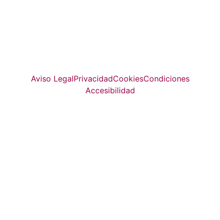
La guía más completa de valladolid
© Top Valladolid
Aviso Legal
Privacidad
Cookies
Condiciones
Accesibilidad