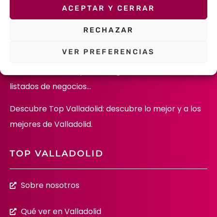
ACEPTAR Y CERRAR
Descubre la belleza de Valladolid: Iglesias, Museos,
RECHAZAR
Plazas, Calles, Castillos…
VER PREFERENCIAS
Descubre
a los mejores profesionales de nuestra
ciudad en las múltiples categorías de nuestros
listados de negocios…
Descubre Top Valladolid: descubre lo mejor y a los
mejores de Valladolid.
TOP VALLADOLID
Sobre nosotros
Qué ver en Valladolid