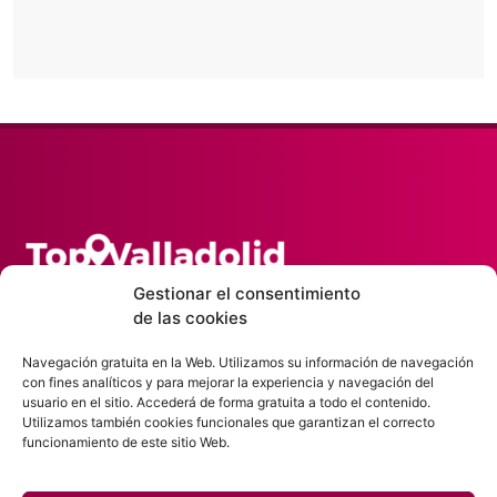
Gestionar el consentimiento
de las cookies
En Top Valladolid reunimos lo mejor y a los mejores
de Valladolid.
Navegación gratuita en la Web. Utilizamos su información de navegación
con fines analíticos y para mejorar la experiencia y navegación del
usuario en el sitio. Accederá de forma gratuita a todo el contenido.
En una misma web reunimos lo mejor de nuestra
Utilizamos también cookies funcionales que garantizan el correcto
funcionamiento de este sitio Web.
ciudad y a los mejores profesionales, negocios y
empresas.