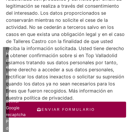
legitimación se realiza a través del consentimiento
del interesado. Los datos proporcionados se
conservarán mientras no solicite el cese de la
actividad. No se cederán a terceros salvo en los
casos en que exista una obligación legal y en el caso
de Talleres Castro con la finalidad de que usted
reciba la información solicitada. Usted tiene derecho
Haz
a obtener confirmación sobre si en Top Valladolid
clic
estamos tratando sus datos personales por tanto,
en
tiene derecho a acceder a sus datos personales,
«Estoy
rectificar los datos inexactos o solicitar su supresión
de
cuando los datos ya no sean necesarios para los
acuerdo»
fines que fueron recogidos. Más información en
para
nuestra política de privacidad.
activar
Google
ENVIAR FORMULARIO
recaptcha
Política
de