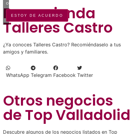
cookies
Recomienda
ESTOY DE ACUERDO
Talleres Castro
¿Ya conoces Talleres Castro? Recomiéndaselo a tus
amigos y familiares.
WhatsApp
Telegram
Facebook
Twitter
Otros negocios
de
Top Valladolid
Descubre algunos de los negocios listados en Top