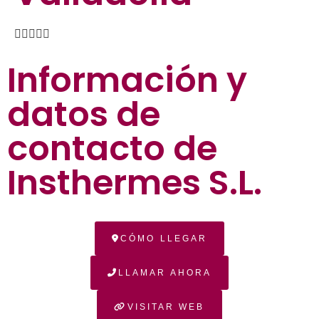





Información y
datos de
contacto de
Insthermes S.L.
CÓMO LLEGAR
LLAMAR AHORA
VISITAR WEB