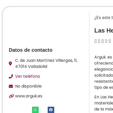
¿Es este 
Las H





Datos de contacto
Arguk es
C. de Juan Martínez Villergas, 11,
ofreciend
47014 Valladolid
elegancia
solicitad
Ver teléfono
resistent
No disponible
tipo de e
www.arguk.es
En Las He
material
de la máx