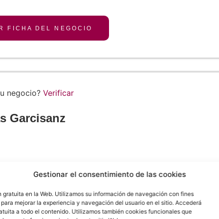
R FICHA DEL NEGOCIO
tu negocio?
Verificar
s Garcisanz
esionales de Puertas Garcisanz cuentan con una avalad
Gestionar el consentimiento de las cookies
este sector. Tras realizar un estudio personalizad
des. Están a disposición de las indicaciones que dan s
gratuita en la Web. Utilizamos su información de navegación con fines
y para mejorar la experiencia y navegación del usuario en el sitio. Accederá
s integrales que se ajusten a sus ideas de diseño.
atuita a todo el contenido. Utilizamos también cookies funcionales que