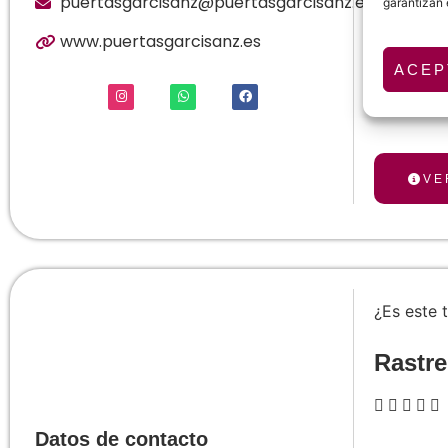
puertasgarcisanz@puertasgarcisanz.es
garantizan 
Disponen
cualifica
www.puertasgarcisanz.es
satisfech
ACEP
parquet 
también s
VE
¿Es este 
Rastre





Datos de contacto