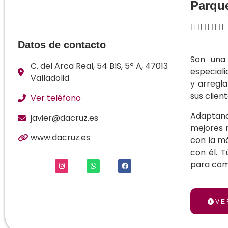
Parqu





Datos de contacto
Son una
C. del Arca Real, 54 BIS, 5º A, 47013
especiali
Valladolid
y arregl
sus clien
Ver teléfono
Adaptand
javier@dacruz.es
mejores 
www.dacruz.es
con la má
con él. T
para comp
VE