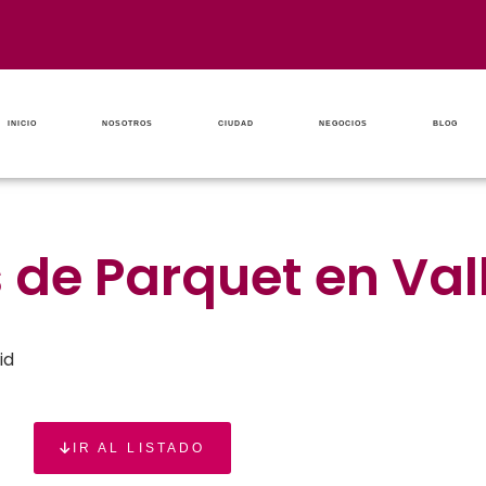
INICIO
NOSOTROS
CIUDAD
NEGOCIOS
BLOG
de Parquet en Val
id
IR AL LISTADO