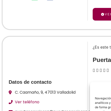
VE
¿Es este 
Puerta





Datos de contacto
Los prof
años en 
C. Caamaño, 9, 47013 Valladolid
necesida
Navegación 
Ver teléfono
analíticos 
solucione
de forma gr